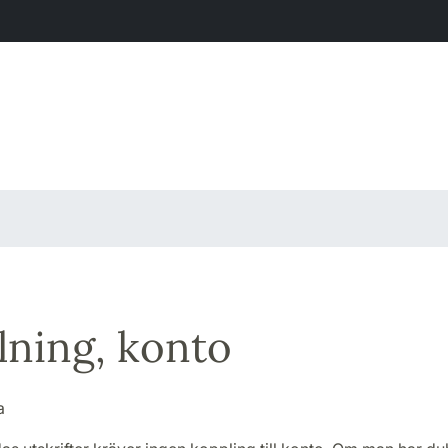
lning, konto
a