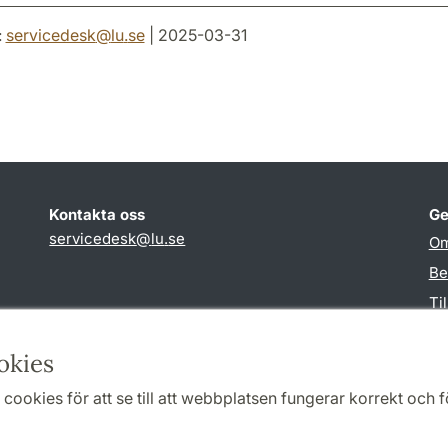
:
servicedesk
@
lu
.
se
| 2025-03-31
Kontakta oss
Ge
servicedesk
@
lu
.
se
Om
Be
Ti
TY
okies
cookies för att se till att webbplatsen fungerar korrekt och fö
Samarbeten och nätverk