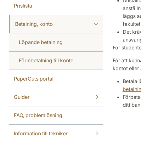
Anställ
Prislista
anställn
läggs a
Betalning, konto
fakultet
Det kräv
ansvari
Löpande betalning
För studente
Förinbetalning till konto
För att kunn
kontot eller
PaperCuts portal
Betala 
betalni
Guider
Förbetal
ditt ba
FAQ, problemlösning
Information till tekniker