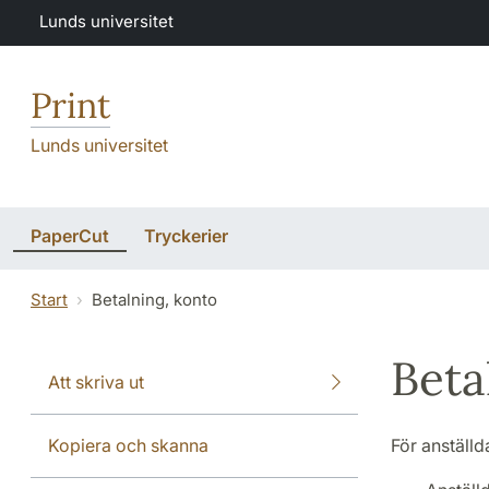
Hoppa till huvudinnehåll
Lunds universitet
Print
Lunds universitet
PaperCut
Tryckerier
Start
Betalning, konto
Beta
Att skriva ut
Kopiera och skanna
För anställd