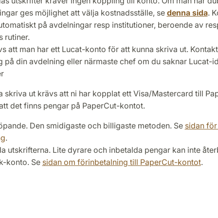
das utskrifter kräver ingen koppling till konto. Om man har d
ingar ges möjlighet att välja kostnadsställe, se
denna sida
. 
utomatiskt på avdelningar resp institutioner, beroende av res
s rutiner.
s att man har ett Lucat-konto för att kunna skriva ut. Kontak
g på din avdelning eller närmaste chef om du saknar Lucat-id
r
a skriva ut krävs att ni har kopplat ett Visa/Mastercard till P
 att det finns pengar på PaperCut-kontot.
löpande. Den smidigaste och billigaste metoden. Se
sidan fö
ng
.
a utskrifterna. Lite dyrare och inbetalda pengar kan inte återb
nk-konto. Se
sidan om förinbetalning till PaperCut-kontot
.