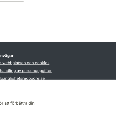
nvägar
 webbplatsen och cookies
handling av personuppgifter
llgänglighetsredogörelse
PO3-login
r att förbättra din