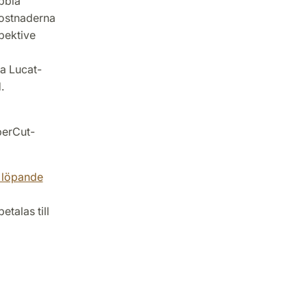
ubbla
Kostnaderna
pektive
ta Lucat-
.
aperCut-
r löpande
etalas till