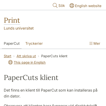
Hoppa till huvudinnehåll
Sök
English website
Print
Lunds universitet
PaperCut
Tryckerier
Mer
Start
Att skriva ut
PaperCuts klient
This page in English
PaperCuts klient
Det finns en klient till PaperCut som kan installeras på
din dator.
Observera att klienten bara fungerar vid direktutskrift,