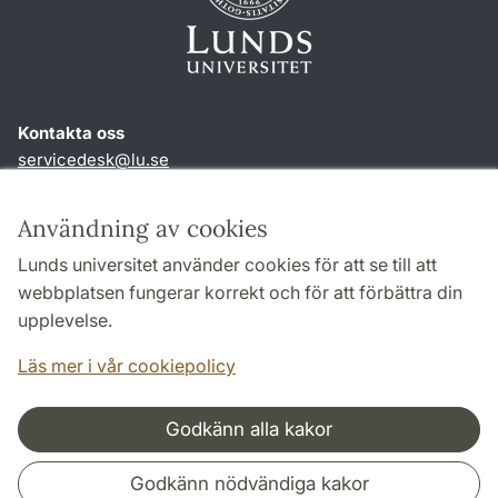
Kontakta oss
servicedesk
@
lu
.
se
Genvägar
Användning av cookies
Om webbplatsen och cookies
Lunds universitet använder cookies för att se till att
Behandling av personuppgifter
webbplatsen fungerar korrekt och för att förbättra din
Tillgänglighetsredogörelse
upplevelse.
TYPO3-login
Läs mer i vår cookiepolicy
Godkänn alla kakor
Samarbeten och nätverk
Godkänn nödvändiga kakor