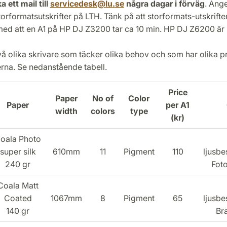
a ett mail till
servicedesk
@
lu
.
se
några dagar i förväg
. Ange
torformatsutskrifter på LTH. Tänk på att storformats-utskrifter 
ed att en A1 på HP DJ Z3200 tar ca 10 min. HP DJ Z6200 är r
två olika skrivare som täcker olika behov och som har olika pr
erna. Se nedanstående tabell.
Price
Paper
No of
Color
Paper
per A1
width
colors
type
(kr)
oala Photo
super silk
610mm
11
Pigment
110
ljusbe
240 gr
Foto
Coala Matt
Coated
1067mm
8
Pigment
65
ljusbe
140 gr
Br