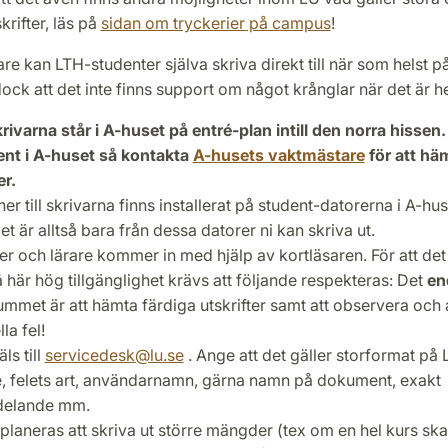
krifter, läs på
sidan om tryckerier på campus
!
re kan LTH-studenter själva skriva direkt till när som helst p
ck att det inte finns support om något krånglar när det är he
rivarna står i A-huset på entré-plan intill den norra hissen
ent i A-huset så kontakta
A-husets vaktmästare
för att hä
er.
ner till skrivarna finns installerat på student-datorerna i A-hu
t är alltså bara från dessa datorer ni kan skriva ut.
er och lärare kommer in med hjälp av kortläsaren. För att det
å här hög tillgänglighet krävs att följande respekteras: Det
en
rummet är att hämta färdiga utskrifter samt att observera och
la fel!
ls till
servicedesk
@
lu
.
se
. Ange att det gäller storformat på 
e, felets art, användarnamn, gärna namn på dokument, exakt
delande mm.
laneras att skriva ut större mängder (tex om en hel kurs skal