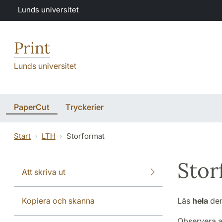
Hoppa till huvudinnehåll
Lunds universitet
Print
Lunds universitet
PaperCut
Tryckerier
Start
LTH
Storformat
Stor
Att skriva ut
Kopiera och skanna
Läs
hela
den 
Observera at