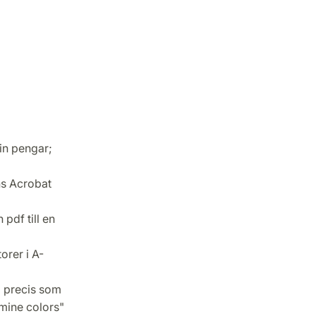
 in pengar;
nns Acrobat
pdf till en
orer i A-
." precis som
ermine colors"