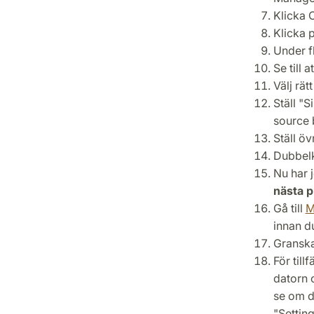
Klicka 
Klicka p
Under f
Se till 
Välj rät
Ställ "S
source 
Ställ öv
Dubbelk
Nu har j
nästa p
Gå till
M
innan d
Granska
För till
datorn 
se om d
"Settin