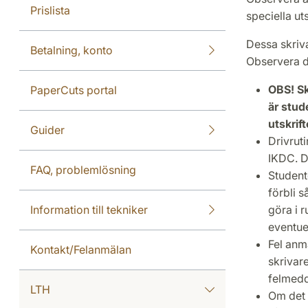
Prislista
speciella uts
Dessa skriva
Betalning, konto
Observera do
OBS! Sk
PaperCuts portal
är stud
utskrift
Guider
Drivruti
IKDC. De
FAQ, problemlösning
Student
förbli s
Information till tekniker
göra i 
eventuel
Fel anmä
Kontakt/Felanmälan
skrivar
felmed
LTH
Om det p