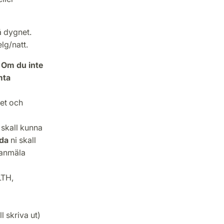
å dygnet.
lg/natt.
. Om du inte
mta
set och
 skall kunna
da
ni skall
 anmäla
LTH,
l skriva ut)