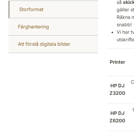
så
skick
Storformat
gäller s
Räkna m
snabb!
Färghantering
Vi har 
utskrift
Att förstå digitala bilder
Printer
C
HP DJ
Z3200
HP DJ
Z6200