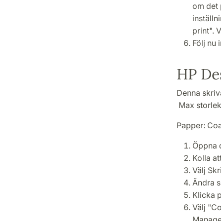
om det p
inställn
print". 
Följ nu 
HP De
Denna skriva
Max storlek
Papper: Coa
Öppna d
Kolla at
Välj Skri
Ändra s
Klicka 
Välj "C
Managem