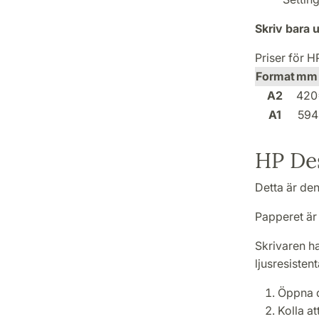
Skriv bara u
Priser för 
Format
mm
A2
420
A1
594
HP De
Detta är de
Papperet är
Skrivaren ha
ljusresistent
Öppna d
Kolla at