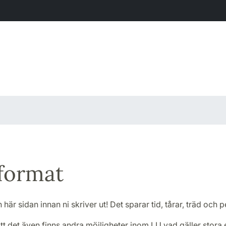
format
här sidan innan ni skriver ut! Det sparar tid, tårar, träd och 
t det även finns andra möjligheter inom LU vad gäller stora e