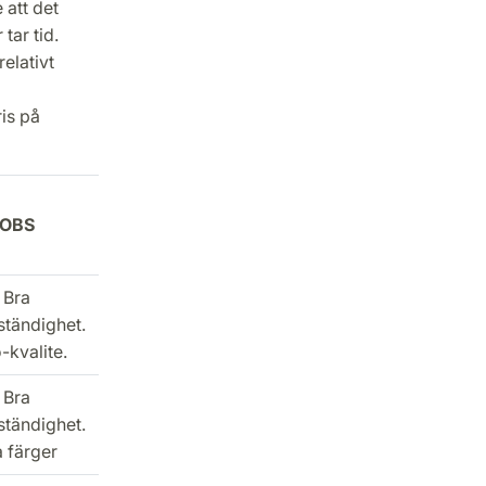
 att det
tar tid.
elativt
is på
OBS
Bra
ständighet.
-kvalite.
Bra
ständighet.
a färger