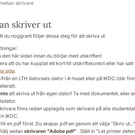
mellan skrivare
n skriver ut
tt du noggrant följer dessa steg för att skriva ut.
tningar:
a den här sidan innan du börjar med utskriften!
era att du har kopplat ett kort till utskriftskontot eller har satt
na sida
.
 ifrån en LTH datorsals-dator i A-huset eller på IKDC (där fi
allerat).
inte
att skriva ut från egen dator! Ta med dokumentet, eller en 
lsdator.
krivare finns redan upplagda som skrivare på alla studentdat
ch IKDC.
 till en pdf först. Du skapar pdf:en genom att välja "Skriv ut..
 Välj sedan
skrivaren "Adobe pdf"
. Ställ in "Let printer det