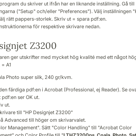
rogram du skriver ut ifrån har en liknande inställning. Gå till 
ingarna ("Setup" och/eller "Preferences"). Välj inställningen 
Välj rätt pappers-storlek. Skriv ut = spara pdf:en.
instruktionerna för respektive skrivare nedan.
signjet Z3200
ren ger utskrifter med mycket hög kvalité med ett något hög
 = A1
la Photo super silk, 240 gr/kvm.
en färdiga pdf:en i Acrobat (Professional, ej Reader). Se ov
t pdf:en ser OK ut.
v ut.
krivare till "HP Designjet Z3200"
på Advanced till höger om skrivarvalet.
olor Management". Sätt "Color Handling" till "Acrobat Color
ent" och Color Profile till "
LTHZ3200ps_Coala_Photo_Sa