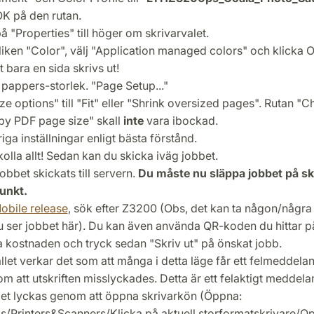
OK på den rutan.
å "Properties" till höger om skrivarvalet.
liken "Color", välj "Application managed colors" och klicka 
att bara en sida skrivs ut!
t pappers-storlek. "Page Setup..."
ize options" till "Fit" eller "Shrink oversized pages". Rutan 
by PDF page size" skall
inte
vara ibockad.
riga inställningar enligt bästa förstånd.
olla allt! Sedan kan du skicka iväg jobbet.
obbet skickats till servern.
Du måste nu släppa jobbet på sk
unkt.
obile release
, sök efter Z3200 (Obs, det kan ta någon/några
u ser jobbet här). Du kan även använda QR-koden du hittar på
 kostnaden och tryck sedan "Skriv ut" på önskat jobb.
fället verkar det som att många i detta läge får ett felmeddela
om att utskriften misslyckades. Detta är ett felaktigt meddel
et lyckas genom att öppna skrivarkön (Öppna:
gs/Printers&Scanners/Klicka på aktuell storformatskrivare/O