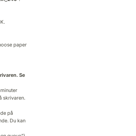
OK.
"Choose paper
rivaren. Se
 minuter
 skrivaren.
nde på
ande. Du kan
pen queue").