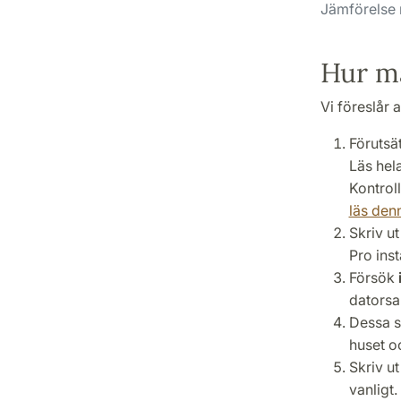
Jämförelse 
Hur ma
Vi föreslår a
Förutsät
Läs hel
Kontroll
läs den
Skriv ut
Pro inst
Försök
datorsa
Dessa s
huset o
Skriv ut
vanligt.