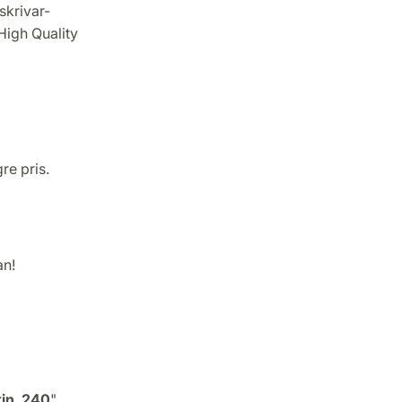
skrivar-
"High Quality
re pris.
an!
tin_240
".