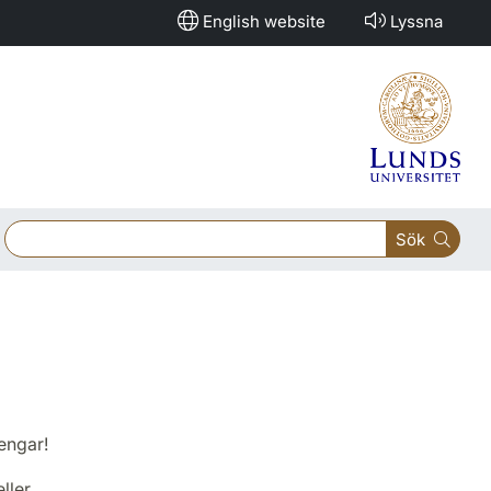
English website
Lyssna
Sök
pengar!
ller