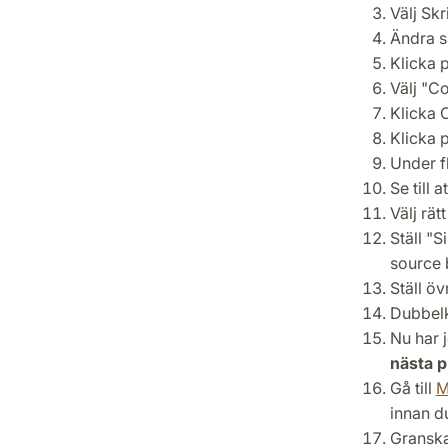
Välj Skri
Ändra s
Klicka 
Välj "C
Klicka 
Klicka p
Under f
Se till 
Välj rät
Ställ "S
source 
Ställ öv
Dubbelk
Nu har j
nästa p
Gå till
M
innan d
Granska