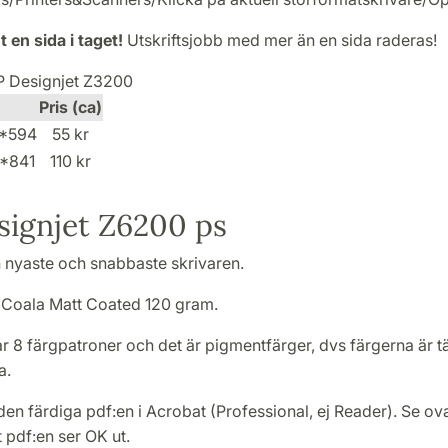
t en sida i taget!
Utskriftsjobb med mer än en sida raderas!
HP Designjet Z3200
Pris (ca)
*594
55 kr
*841
110 kr
signjet Z6200 ps
n nyaste och snabbaste skrivaren.
 Coala Matt Coated 120 gram.
r 8 färgpatroner och det är pigmentfärger, dvs färgerna är 
a.
en färdiga pdf:en i Acrobat (Professional, ej Reader). Se ov
t pdf:en ser OK ut.