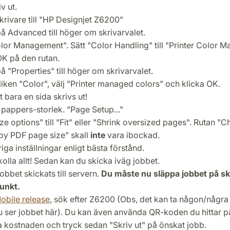
v ut.
krivare till "HP Designjet Z6200"
på Advanced till höger om skrivarvalet.
olor Management". Sätt "Color Handling" till "Printer Color 
OK på den rutan.
å "Properties" till höger om skrivarvalet.
liken "Color", välj "Printer managed colors" och klicka OK.
att bara en sida skrivs ut!
t pappers-storlek. "Page Setup..."
ize options" till "Fit" eller "Shrink oversized pages". Rutan 
by PDF page size" skall
inte
vara ibockad.
riga inställningar enligt bästa förstånd.
olla allt! Sedan kan du skicka iväg jobbet.
obbet skickats till servern.
Du måste nu släppa jobbet på sk
unkt.
obile release
, sök efter Z6200 (Obs, det kan ta någon/några
u ser jobbet här). Du kan även använda QR-koden du hittar på
 kostnaden och tryck sedan "Skriv ut" på önskat jobb.