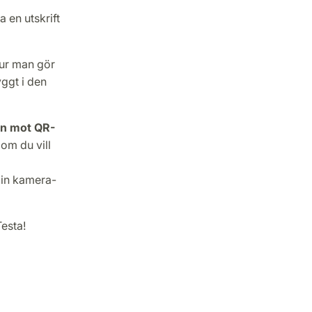
 en utskrift
Hur man gör
ggt i den
den mot QR-
om du vill
 din kamera-
Testa!