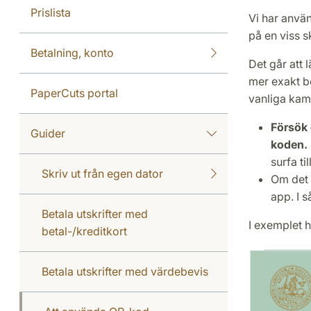
Prislista
Vi har använ
på en viss s
Betalning, konto
Det går att 
mer exakt b
PaperCuts portal
vanliga kam
Försök 
Guider
koden.
surfa ti
Skriv ut från egen dator
Om det i
app. I s
Betala utskrifter med
I exemplet hä
betal-/kreditkort
Betala utskrifter med värdebevis