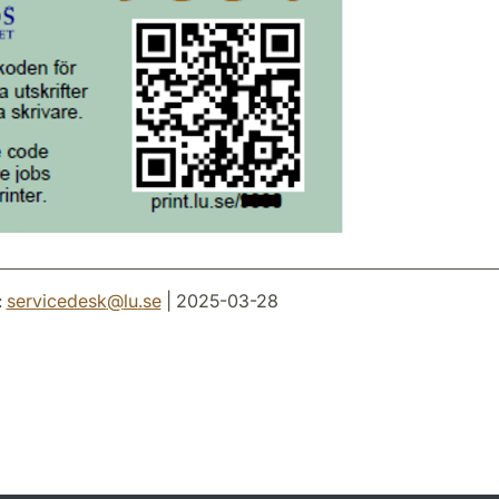
:
servicedesk
@
lu
.
se
| 2025-03-28