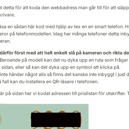
t detta för att koda den webbadress man går till för att släppa
krivare.
läsa en sådan här kod med hjälp av tex en en smart telefon. 
eror på telefonmodellen. Idag har många telefoner detta inby
eran.
därför först med att helt enkelt slå på kameran och rikta 
Beroende på modell kan det nu dyka upp en ruta som frågar 
ll sidan, eller så kan det dyka upp en symbol att klicka på.
nte händer något alls så finns det kanske inte inbyggt i just
å fall kan du installera en QR-läsare i telefonen.
r på sidan har vi kodat adressen till prislistan för utskrifter. 