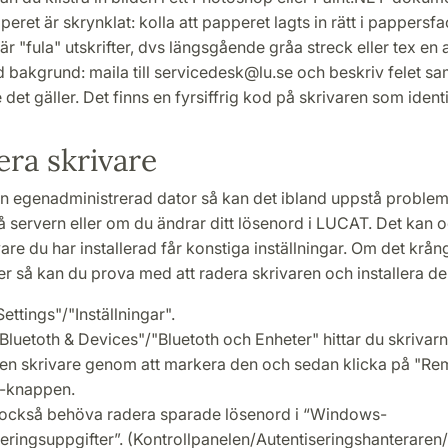
ret är skrynklat: kolla att papperet lagts in rätt i pappersf
r "fula" utskrifter, dvs längsgående gråa streck eller tex en 
 bakgrund: maila till servicedesk@lu.se och beskriv felet sa
 det gäller. Det finns en fyrsiffrig kod på skrivaren som identi
lera skrivare
n egenadministrerad dator så kan det ibland uppstå problem
å servern eller om du ändrar ditt lösenord i LUCAT. Det kan
vare du har installerad får konstiga inställningar. Om det krå
ter så kan du prova med att radera skrivaren och installera de
"Settings"/"Inställningar".
Bluetoth & Devices"/"Bluetoth och Enheter" hittar du skrivarn
en skrivare genom att markera den och sedan klicka på "R
-knappen.
också behöva radera sparade lösenord i “Windows-
seringsuppgifter”. (Kontrollpanelen/Autentiseringshanterare