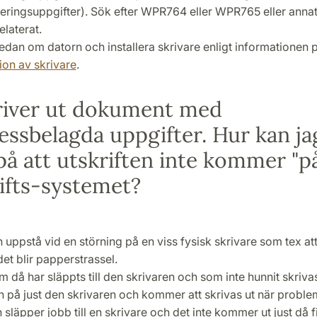
seringsuppgifter). Sök efter WPR764 eller WPR765 eller anna
elaterat.
sedan om datorn och installera skrivare enligt informationen 
tion av skrivare
.
river ut dokument med
essbelagda uppgifter. Hur kan ja
på att utskriften inte kommer "på
rifts-systemet?
uppstå vid en störning på en viss fysisk skrivare som tex at
 det blir papperstrassel.
m då har släppts till den skrivaren och som inte hunnit skrivas
n på just den skrivaren och kommer att skrivas ut när problem
läpper jobb till en skrivare och det inte kommer ut just då fi