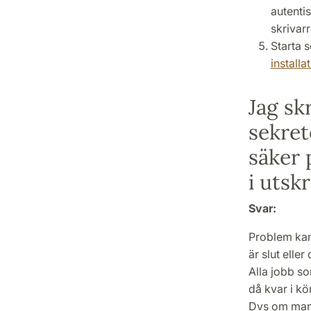
autenti
skrivarr
Starta 
installa
Jag sk
sekret
säker 
i utsk
Svar:
Problem kan 
är slut eller
Alla jobb so
då kvar i kö
Dvs om man s