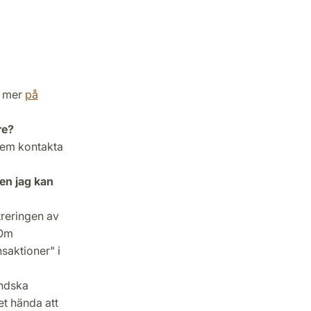
e mer
på
re?
lem kontakta
en jag kan
treringen av
 Om
nsaktioner" i
ändska
et hända att