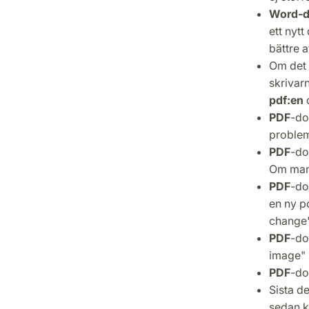
Word-
ett nytt
bättre a
Om det i
skrivar
pdf:en
PDF
-do
problem
PDF
-do
Om man h
PDF
-do
en ny p
change"
PDF
-dok
image" 
PDF
-do
Sista d
sedan k