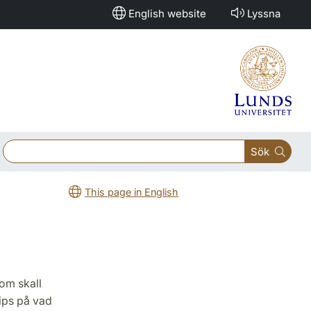
English website
Lyssna
Sök
This page in English
som skall
ips på vad