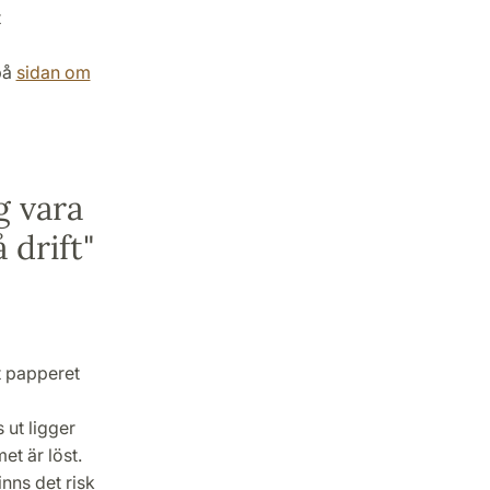
t
på
sidan om
g vara
 drift"
t papperet
 ut ligger
et är löst.
nns det risk