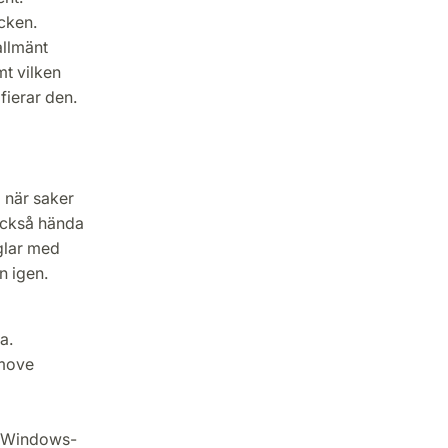
acken.
allmänt
mt vilken
fierar den.
 när saker
 också hända
nglar med
n igen.
a.
emove
n/Windows-