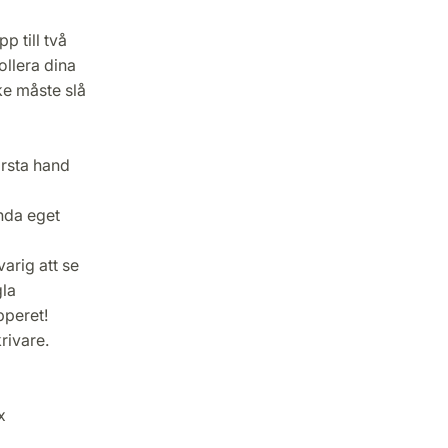
p till två
ollera dina
e måste slå
örsta hand
nda eget
arig att se
gla
pperet!
rivare.
x