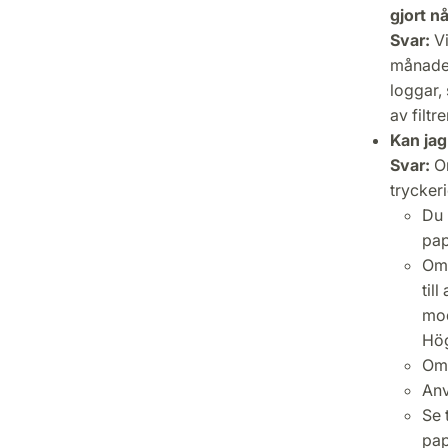
gjort n
Svar:
Vi
månade
loggar,
av filtr
Kan jag
Svar:
Om
trycker
Du 
pap
Om 
til
mod
Hög
Om 
Anv
Se 
pap