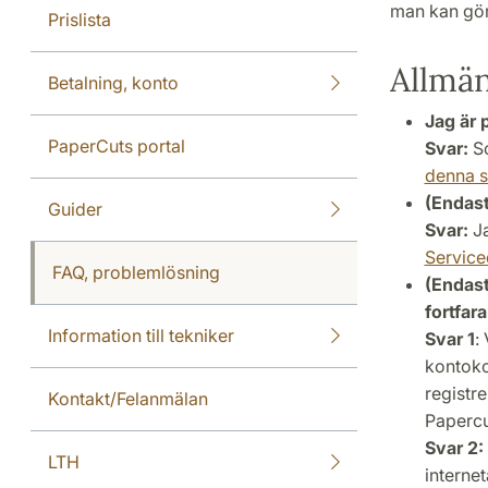
man kan gör
Prislista
Allmä
Betalning, konto
Jag är 
PaperCuts portal
Svar:
So
denna s
(Endast
Guider
Svar:
Ja
Servic
FAQ, problemlösning
(Endast
fortfara
Information till tekniker
Svar 1
:
kontokor
registre
Kontakt/Felanmälan
Papercu
Svar 2:
LTH
internet