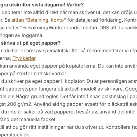
ågra utskrifter sista dagarna! Varför?
 debiterar inte alltid direkt när man skriver ut, det kan dröja up
r. Se
sidan "Betalning, konto
" för detaljerad förklaring. Kontr
 se under "Felsökning/Workarounds" nedan. OBS att du kansk
eringen av loggarna.
 skriva ut på eget papper?
 du har behov av specialutskrifter så rekommenderar vi i f
ierna;
Tryckerier
.
kan använda eget papper på kopiatorerna. Du kan inte anvä
per på storformatsskrivarna!
du skriver på eget papper i kopiator: Du är personligen ansv
l att papperstypen fungera på aktuell modell av skrivare. Goo
ellen! Några grundregler: Det får inte finnas plastinslag i pa
st 200 gr/m2. Använd aldrig papper avsett för bläckstrålesk
du inte är säker på vad papperet består av, använd det inte!
änd det manuella facket.
till att du gör rätt inställningar när du skriver ut. Kontrollera te
perstjocklek.