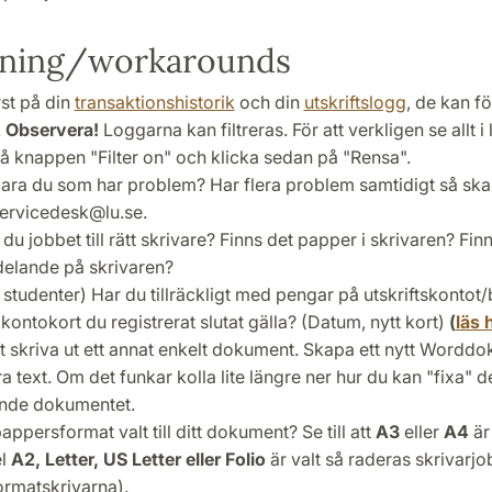
kning/workarounds
rst på din
transaktionshistorik
och din
utskriftslogg
, de kan fö
.
Observera!
Loggarna kan filtreras. För att verkligen se allt i
på knappen "Filter on" och klicka sedan på "Rensa".
bara du som har problem? Har flera problem samtidigt så skal
 servicedesk@lu.se.
du jobbet till rätt skrivare? Finns det papper i skrivaren? Fin
elande på skrivaren?
 studenter) Har du tillräckligt med pengar på utskriftskontot
kontokort du registrerat slutat gälla? (Datum, nytt kort)
(
läs 
tt skriva ut ett annat enkelt dokument. Skapa ett nytt Wordd
a text. Om det funkar kolla lite längre ner hur du kan "fixa" d
nde dokumentet.
pappersformat valt till ditt dokument? Se till att
A3
eller
A4
är 
l
A2, Letter, US Letter eller Folio
är valt så raderas skrivarjo
ormatskrivarna).