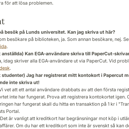
a för att lösa problemen.
nt
på besök på Lunds universitet. Kan jag skriva ut här?
m besökare på biblioteken, ja. Som annan besökare, nej. S
ida
.
 anställda) Kan EGA-användare skriva till PaperCut-skriva
, idag skriver alla EGA-användare ut via PaperCut. Vid prob
edesk
.
 studenter) Jag har registrerat mitt kontokort i Papercut m
nde inte skriva ut!
 Vi vet att ett antal användare drabbats av att den första regis
tet inte har fungerat. Prova att registrera kontokortet igen.
ringen har fungerat skall du hitta en transaktion på 1 kr i "Tra
ts Portal.
Det är vanligt att kreditkort har begränsningar mot köp i utl
affärer. Om du har ett kreditkort som inte är svenskt så kan d