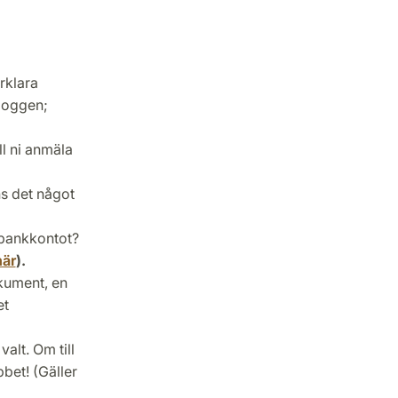
rklara
 loggen;
l ni anmäla
ns det något
/bankkontot?
här
).
okument, en
et
valt. Om till
bbet! (Gäller