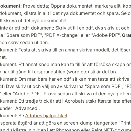
dokument
: Prova detta; Öppna dokumentet, markera allt, kop
 dokument, klistra in allt i det nya dokumentet och spara. Se 
tt skriva ut det nya dokumentet..
nte är ett pdf-dokument: Skriv ut till en pdf, dvs skriv ut och 
na "Spara som PDF", "PDF X-change" eller "Adobe PDF".
Gra
och skriv sedan ut den.
kument: Testa att skriva till en annan skrivarmodell, det löser
et.
kument: Ett annat knep man kan ta till är att försöka skapa o
ar tillgång till ursprungsfilen (word etc) så är det bra.
kument: Om man bara har en pdf så kan man testa att skriva ut
df! Dvs skriv ut och välj en av skrivarna "Spara som PDF", "P
 eller "Adobe PDF". Prova sedan att skriva ut den nya pdf:en
ument: Ett tredje trick är att i Acrobats utskriftsruta leta efter
under "Advanced".
kument: Se
Adobes hjälpartikel
esperata åtgärd är att göra en screen-dump (tangenten "Print
an du klistra in bilden i ett Photoshop eller Paint.NET-dokum