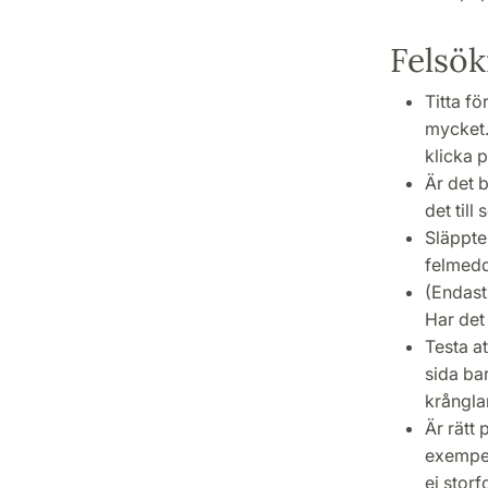
Felsö
Titta fö
mycket
klicka 
Är det 
det till
Släppte 
felmedd
(Endast
Har det 
Testa a
sida bar
krångla
Är rätt 
exempe
ej storf