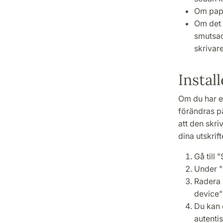
Om pappe
Om det ä
smutsad
skrivare
Instal
Om du har e
förändras p
att den skri
dina utskrif
Gå till 
Under "
Radera 
device"
Du kan 
autenti