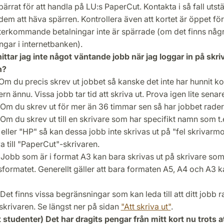
pärrat för att handla på LU:s PaperCut. Kontakta i så fall uts
dem att häva spärren.
Kontrollera även att kortet är öppet fö
 återkommande betalningar inte är spärrade (om det finns nå
ingar i internetbanken).
hittar jag inte något väntande jobb när jag loggar in på sk
n?
Om du precis skrev ut jobbet så kanske det inte har hunnit
rn ännu. Vissa jobb tar tid att skriva ut. Prova igen lite senar
Om du skrev ut för mer än 36 timmar sen så har jobbet rader
Om du skrev ut till en skrivare som har specifikt namn som t
eller "HP" så kan dessa jobb inte skrivas ut på "fel skrivarm
va till "PaperCut"-skrivaren.
:
Jobb som är i format A3 kan bara skrivas ut på skrivare som
formatet. Generellt gäller att bara formaten A5, A4 och A3 k
Det finns vissa begränsningar som kan leda till att ditt jobb 
 skrivaren. Se längst ner på sidan
"Att skriva ut"
.
 studenter) Det har dragits pengar från mitt kort nu trots at