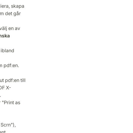
iera, skapa
om det går
välj en av
nska
 ibland
m pdf:en.
 pdf:en till
DF X-
.
 "Print as
 Scrn"),
ent.