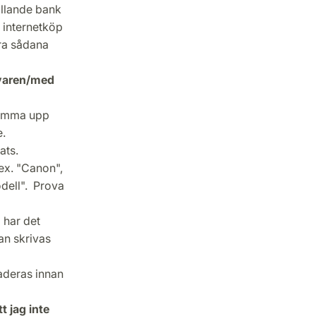
tällande bank
r internetköp
gra sådana
rivaren/med
 komma upp
e.
ats.
.ex. "Canon",
odell". Prova
 har det
an skrivas
raderas innan
t jag inte