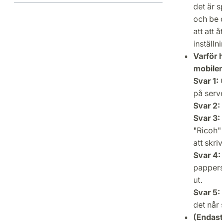
det är s
och be 
att att
inställn
Varför 
mobile
Svar 1:
på serve
Svar 2:
Svar 3:
"Ricoh" 
att skri
Svar 4
pappers
ut.
Svar 5:
det når
(Endast