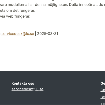
yare modellerna har denna möjligheten. Detta innebär att du 
veta om det fungerar.
 via web fungerar.
:
servicedesk
@
lu
.
se
| 2025-03-31
Kontakta oss
Ge
servicedesk
@
lu
.
se
Om
Be
Ti