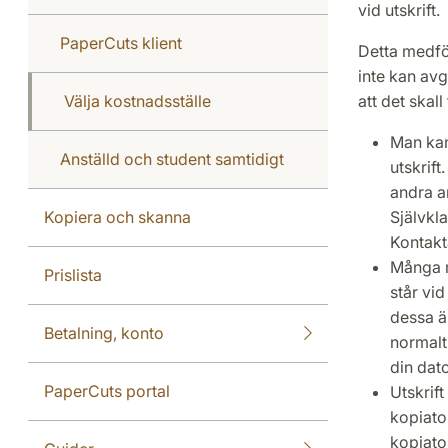
vid utskrift.
PaperCuts klient
Detta medför
inte kan avg
Välja kostnadsställe
att det skal
Man kan
Anställd och student samtidigt
utskrift
andra a
Kopiera och skanna
Självkl
Kontak
Många m
Prislista
står vid
dessa ä
Betalning, konto
normalt
din dato
PaperCuts portal
Utskrif
kopiator
kopiato