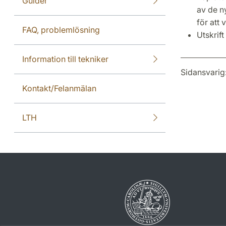
Guider
av de n
för att 
FAQ, problemlösning
Utskrift
Information till tekniker
Sidansvarig
Kontakt/Felanmälan
LTH