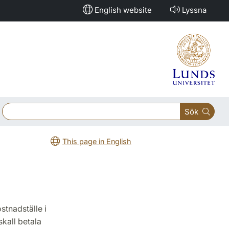
English website
Lyssna
Sök
This page in English
stnadställe i
kall betala