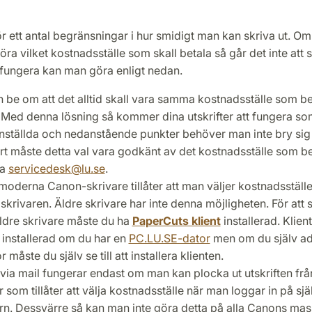
 ett antal begränsningar i hur smidigt man kan skriva ut. O
öra vilket kostnadsställe som skall betala så går det inte att s
l fungera kan man göra enligt nedan.
 be om att det alltid skall vara samma kostnadsställe som be
. Med denna lösning så kommer dina utskrifter att fungera som
nställda och nedanstående punkter behöver man inte bry sig
art måste detta val vara godkänt av det kostnadsställe som be
ta
servicedesk
@
lu
.
se
.
oderna Canon-skrivare tillåter att man väljer kostnadsställ
 skrivaren. Äldre skrivare har inte denna möjligheten. För att 
ldre skrivare måste du ha
PaperCuts klient
installerad. Klien
 installerad om du har en
PC.LU.SE-dator
men om du själv ad
r måste du själv se till att installera klienten.
t via mail fungerar endast om man kan plocka ut utskriften frå
 som tillåter att välja kostnadsställe när man loggar in på sjä
rn. Dessvärre så kan man inte göra detta på alla Canons mask