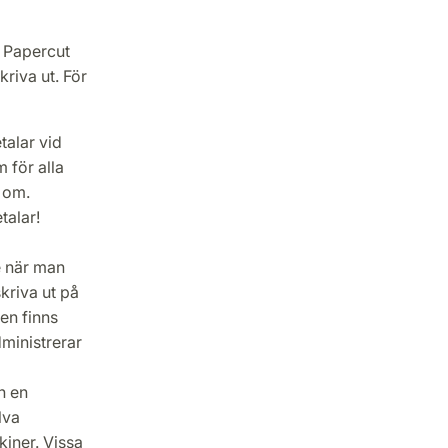
m Papercut
kriva ut. För
talar vid
 för alla
 om.
talar!
e när man
skriva ut på
ten finns
ministrerar
n en
lva
iner. Vissa