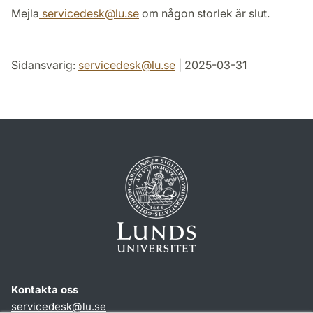
Mejla
servicedesk
@
lu
.
se
om någon storlek är slut.
Sidansvarig:
servicedesk
@
lu
.
se
| 2025-03-31
Kontakta oss
servicedesk
@
lu
.
se