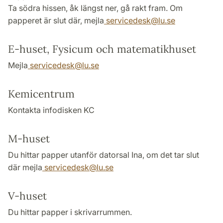
Ta södra hissen, åk längst ner, gå rakt fram. Om
papperet är slut där, mejla
servicedesk
@
lu
.
se
E-huset, Fysicum och matematikhuset
Mejla
servicedesk
@
lu
.
se
Kemicentrum
Kontakta infodisken KC
M-huset
Du hittar papper utanför datorsal Ina, om det tar slut
där mejla
servicedesk
@
lu
.
se
V-huset
Du hittar papper i skrivarrummen.