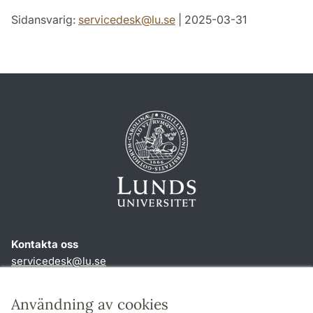
Sidansvarig:
servicedesk
@
lu
.
se
| 2025-03-31
Kontakta oss
servicedesk
@
lu
.
se
Genvägar
Användning av cookies