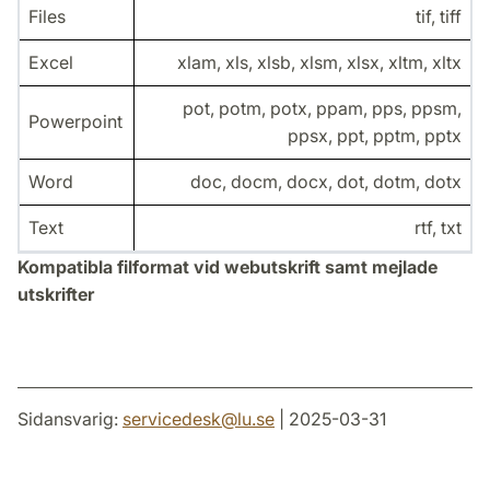
Files
tif, tiff
Excel
xlam, xls, xlsb, xlsm, xlsx, xltm, xltx
pot, potm, potx, ppam, pps, ppsm,
Powerpoint
ppsx, ppt, pptm, pptx
Word
doc, docm, docx, dot, dotm, dotx
Text
rtf, txt
Kompatibla filformat vid webutskrift samt mejlade
utskrifter
Sidansvarig:
servicedesk
@
lu
.
se
| 2025-03-31