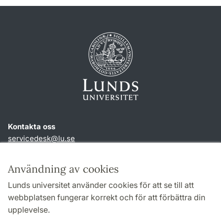
Kontakta oss
servicedesk
@
lu
.
se
Genvägar
Användning av cookies
Om webbplatsen och cookies
Lunds universitet använder cookies för att se till att
Behandling av personuppgifter
webbplatsen fungerar korrekt och för att förbättra din
Tillgänglighetsredogörelse
upplevelse.